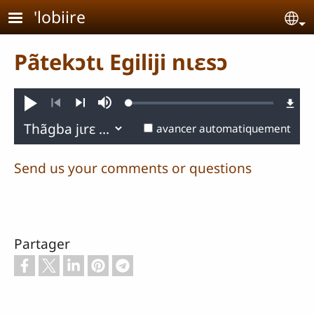
Aller au contenu principal
'lobiire
Se
Pãtekɔtɩ Egiliji nɩɛsɔ
Loaded
:
Jouer
Sourdine
0.36%
Précédent
Suivant
avancer automatiquement
Send us your comments or questions
Partager