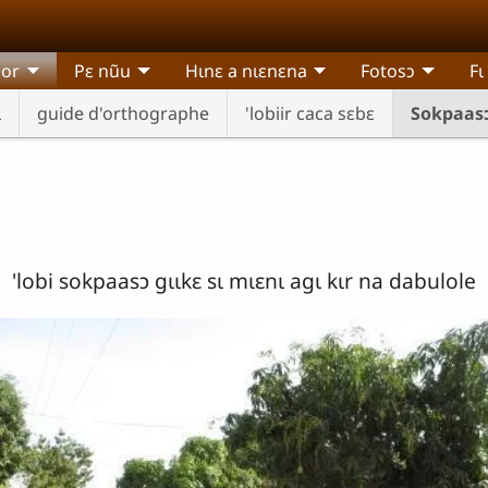
sor
Pɛ nũu
Hɩnɛ a nɩɛnɛna
Fotosɔ
Fɩ
ɩ
guide d'orthographe
'lobiir caca sɛbɛ
Sokpaas
'lobi sokpaasɔ gɩɩkɛ sɩ mɩɛnɩ agɩ kɩr na dabulole