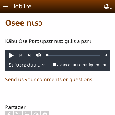
Aller au contenu principal
'lobiire
Se
Osee nɩsɔ
Kãbu Ose Pʋrɔsɩpɛɛr nɩsɔ gɩɩkɛ a pɛnɩ
Loaded
:
Jouer
Sourdine
0.28%
Précédent
Suivant
avancer automatiquement
Send us your comments or questions
Partager