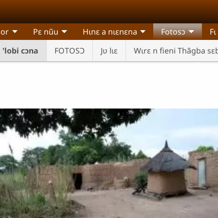
sor
Pɛ nũu
Hɩnɛ a nɩɛnɛna
Fotosɔ
Fɩ
'lobi cɔna
FOTOSƆ
Jʋ lɩɛ
Wɩrɛ n fieni Thãgba sɛb